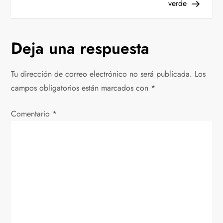
a
verde
v
Deja una respuesta
e
g
Tu dirección de correo electrónico no será publicada.
Los
campos obligatorios están marcados con
*
a
Comentario
c
*
i
ó
n
d