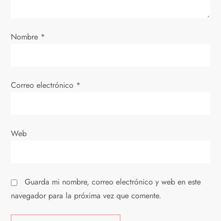
e
e
Nombre
*
n
t
Correo electrónico
*
r
a
Web
d
a
Guarda mi nombre, correo electrónico y web en este
s
navegador para la próxima vez que comente.