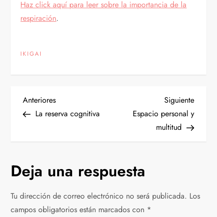
Haz click aquí para leer sobre la importancia de la
respiración
.
IKIGAI
N
Entrada
Siguien
Anteriores
Siguiente
anterior
entrad
La reserva cognitiva
Espacio personal y
a
multitud
v
Deja una respuesta
e
g
Tu dirección de correo electrónico no será publicada.
Los
campos obligatorios están marcados con
*