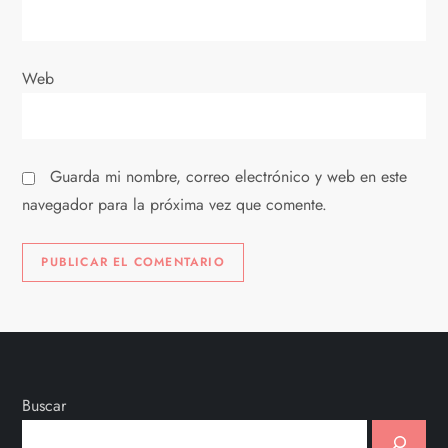
r
a
Web
d
a
Guarda mi nombre, correo electrónico y web en este
s
navegador para la próxima vez que comente.
Buscar