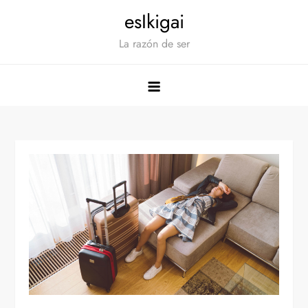
Saltar
esIkigai
al
La razón de ser
contenido