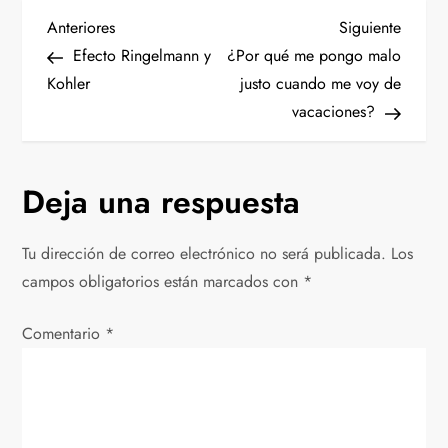
N
Entrada
Siguien
Anteriores
Siguiente
anterior
entrad
Efecto Ringelmann y
¿Por qué me pongo malo
a
Kohler
justo cuando me voy de
vacaciones?
v
e
Deja una respuesta
g
Tu dirección de correo electrónico no será publicada.
Los
a
campos obligatorios están marcados con
*
c
Comentario
*
i
ó