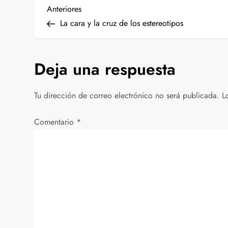
N
Entrada
Anteriores
anterior
La cara y la cruz de los estereotipos
a
v
Deja una respuesta
e
Tu dirección de correo electrónico no será publicada.
L
g
Comentario
*
a
c
i
ó