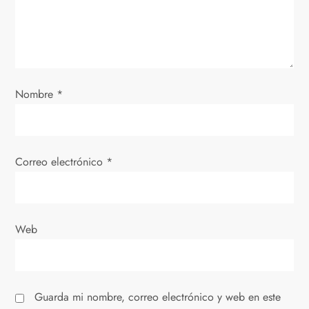
d
e
e
Nombre
*
n
t
Correo electrónico
*
r
a
Web
d
a
Guarda mi nombre, correo electrónico y web en este