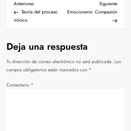
N
Entrada
Siguien
Anteriores
Siguiente
anterior
entrad
Teoría del proceso
Emocionario: Compasión
a
irónico
v
Deja una respuesta
e
g
Tu dirección de correo electrónico no será publicada.
Los
campos obligatorios están marcados con
*
a
Comentario
c
*
i
ó
n