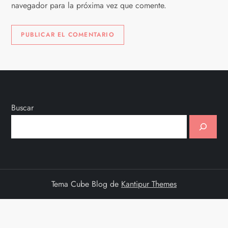
s
navegador para la próxima vez que comente.
Buscar
Tema Cube Blog de
Kantipur Themes