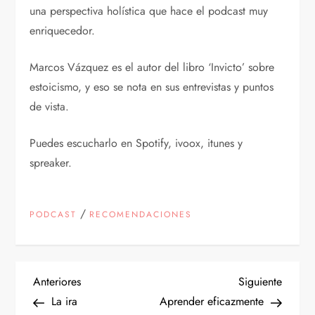
una perspectiva holística que hace el podcast muy
enriquecedor.
Marcos Vázquez es el autor del libro ‘Invicto’ sobre
estoicismo, y eso se nota en sus entrevistas y puntos
de vista.
Puedes escucharlo en Spotify, ivoox, itunes y
spreaker.
/
PODCAST
RECOMENDACIONES
N
Entrada
Siguien
Anteriores
Siguiente
anterior
entrad
La ira
Aprender eficazmente