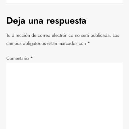
a
v
Deja una respuesta
e
Tu dirección de correo electrónico no será publicada.
Los
g
campos obligatorios están marcados con
*
a
Comentario
*
c
i
ó
n
d