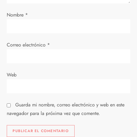
e
Nombre
*
e
n
Correo electrónico
*
t
r
Web
a
d
Guarda mi nombre, correo electrónico y web en este
a
navegador para la próxima vez que comente.
s