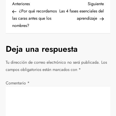
N
Entrada
Siguien
Anteriores
Siguiente
anterior
entrad
¿Por qué recordamos
Las 4 fases esenciales del
a
las caras antes que los
aprendizaje
nombres?
v
e
Deja una respuesta
g
Tu dirección de correo electrónico no será publicada.
Los
a
campos obligatorios están marcados con
*
c
Comentario
*
i
ó
n