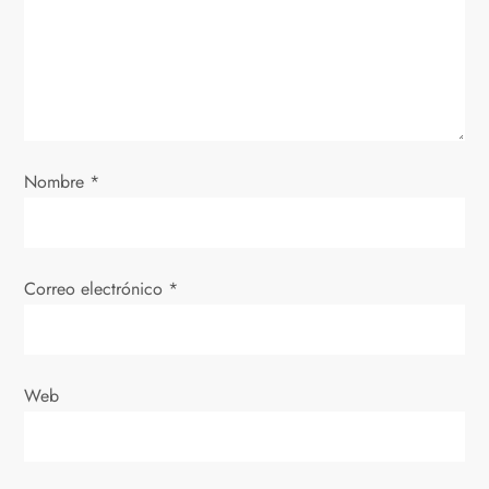
d
e
e
Nombre
*
n
t
Correo electrónico
*
r
a
d
Web
a