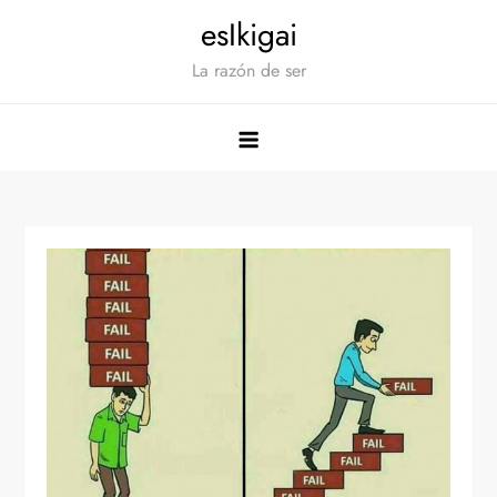
Saltar
esIkigai
al
La razón de ser
contenido