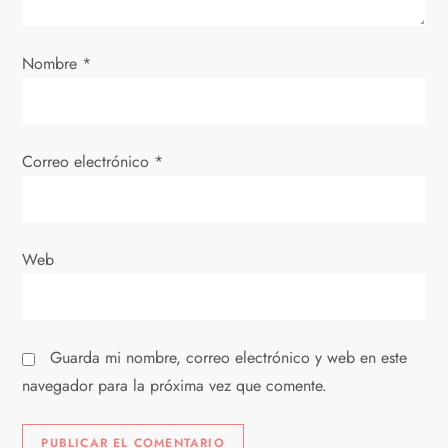
e
e
Nombre
*
n
t
Correo electrónico
*
r
a
Web
d
a
Guarda mi nombre, correo electrónico y web en este
s
navegador para la próxima vez que comente.