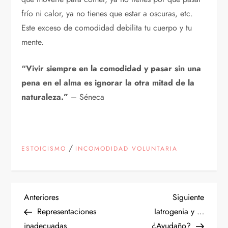
frío ni calor, ya no tienes que estar a oscuras, etc.
Este exceso de comodidad debilita tu cuerpo y tu
mente.
“Vivir siempre en la comodidad y pasar sin una
pena en el alma es ignorar la otra mitad de la
naturaleza.”
– Séneca
/
ESTOICISMO
INCOMODIDAD VOLUNTARIA
N
Entrada
Siguien
Anteriores
Siguiente
anterior
entrad
Representaciones
Iatrogenia y …
a
inadecuadas
¿Ayudaño?