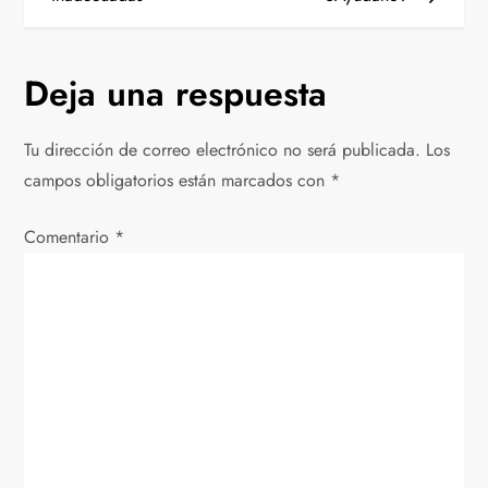
v
Deja una respuesta
e
g
Tu dirección de correo electrónico no será publicada.
Los
campos obligatorios están marcados con
*
a
Comentario
c
*
i
ó
n
d