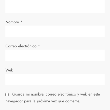
e
e
Nombre
*
n
t
Correo electrónico
*
r
a
Web
d
a
Guarda mi nombre, correo electrónico y web en este
s
navegador para la próxima vez que comente.