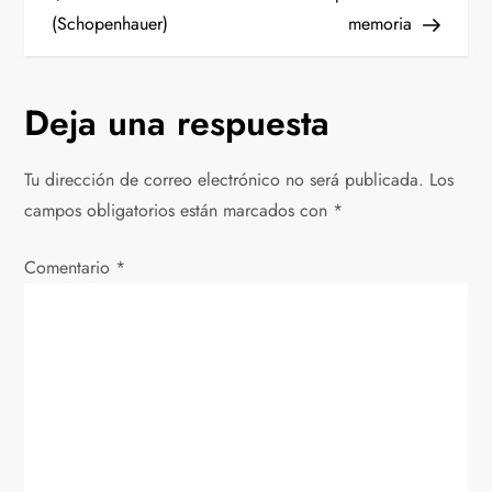
a
(Schopenhauer)
memoria
v
Deja una respuesta
e
g
Tu dirección de correo electrónico no será publicada.
Los
campos obligatorios están marcados con
*
a
Comentario
c
*
i
ó
n
d