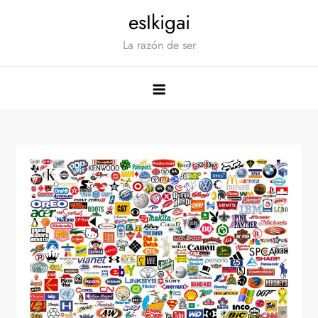
Saltar
esIkigai
al
La razón de ser
contenido