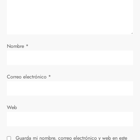
e
e
n
Nombre
*
t
r
Correo electrónico
*
a
d
Web
a
s
Guarda mi nombre, correo electrónico y web en este