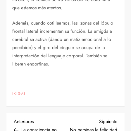
que estemos más atentos.
Además, cuando cotilleamos, las zonas del lóbulo
frontal lateral incrementan su función. La amígdala
cerebral se activa (dando un matiz emocional a lo
percibido) y el giro del cíngulo se ocupa de la
interpretación del lenguaje corporal. También se
liberan endorfinas.
IKIGAI
N
Entrada
Siguien
Anteriores
Siguiente
anterior
entrad
La consciencia no
No persigas la felicidad