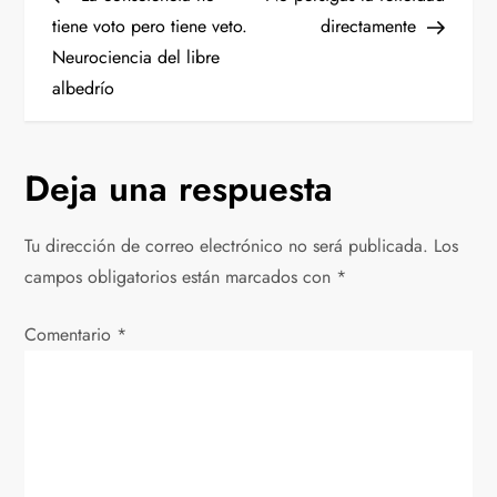
a
tiene voto pero tiene veto.
directamente
Neurociencia del libre
v
albedrío
e
g
Deja una respuesta
a
Tu dirección de correo electrónico no será publicada.
Los
c
campos obligatorios están marcados con
*
i
Comentario
*
ó
n
d