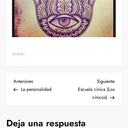
IKIGAI
N
Entrada
Siguien
Anteriores
Siguiente
anterior
entrad
La personalidad
Escuela cínica (Los
a
cínicos)
v
Deja una respuesta
e