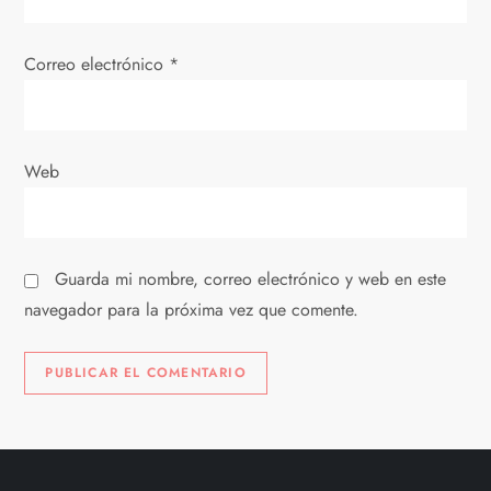
n
t
Correo electrónico
*
r
a
Web
d
a
Guarda mi nombre, correo electrónico y web en este
s
navegador para la próxima vez que comente.