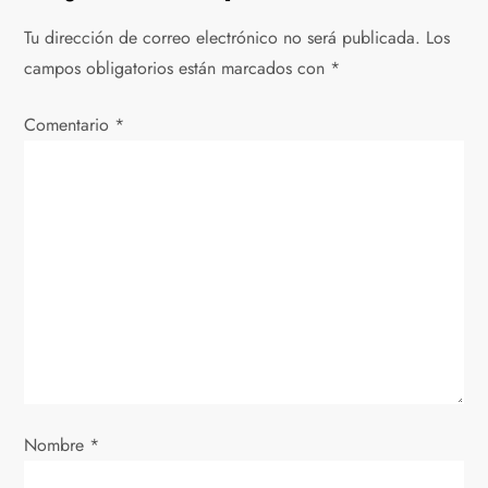
g
Tu dirección de correo electrónico no será publicada.
Los
campos obligatorios están marcados con
*
a
Comentario
c
*
i
ó
n
d
e
e
Nombre
*