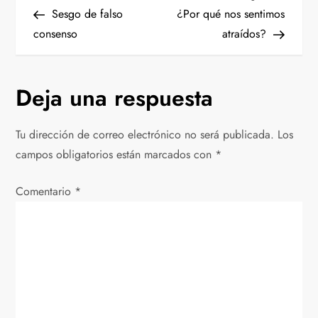
N
anterior
entrad
Sesgo de falso
¿Por qué nos sentimos
a
consenso
atraídos?
v
Deja una respuesta
e
g
Tu dirección de correo electrónico no será publicada.
Los
campos obligatorios están marcados con
*
a
Comentario
c
*
i
ó
n