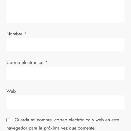
d
e
e
Nombre
*
n
t
Correo electrónico
*
r
a
Web
d
a
Guarda mi nombre, correo electrónico y web en este
s
navegador para la próxima vez que comente.