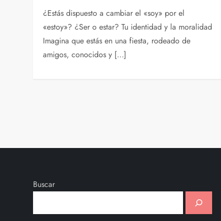
¿Estás dispuesto a cambiar el «soy» por el
«estoy»? ¿Ser o estar? Tu identidad y la moralidad
Imagina que estás en una fiesta, rodeado de
amigos, conocidos y […]
P
a
g
i
Buscar
n