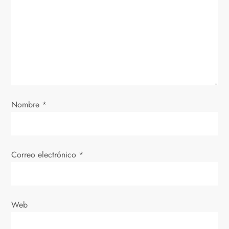
ó
n
d
e
Nombre
*
e
n
Correo electrónico
*
t
r
Web
a