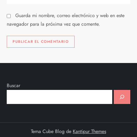
d
Guarda mi nombre, correo electrónico y web en este
a
navegador para la próxima vez que comente.
s
Buscar
Tema Cube Blog de
Kantipur Themes