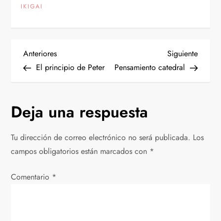
IKIGAI
N
Entrada
Siguien
Anteriores
Siguiente
anterior
entrad
El principio de Peter
Pensamiento catedral
a
v
Deja una respuesta
e
Tu dirección de correo electrónico no será publicada.
Los
g
campos obligatorios están marcados con
*
a
Comentario
*
c
i