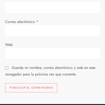
n
t
Correo electrónico
*
r
a
d
Web
a
s
Guarda mi nombre, correo electrónico y web en este
navegador para la próxima vez que comente.