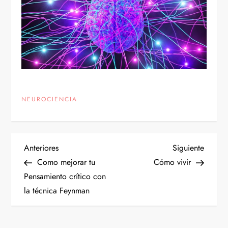
NEUROCIENCIA
N
Entrada
Siguien
Anteriores
Siguiente
anterior
entrad
Como mejorar tu
Cómo vivir
a
Pensamiento crítico con
la técnica Feynman
v
e