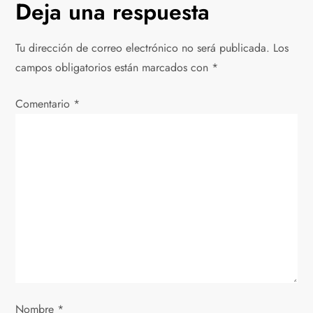
Deja una respuesta
g
Tu dirección de correo electrónico no será publicada.
Los
a
campos obligatorios están marcados con
*
c
Comentario
*
i
ó
n
d
e
e
Nombre
*