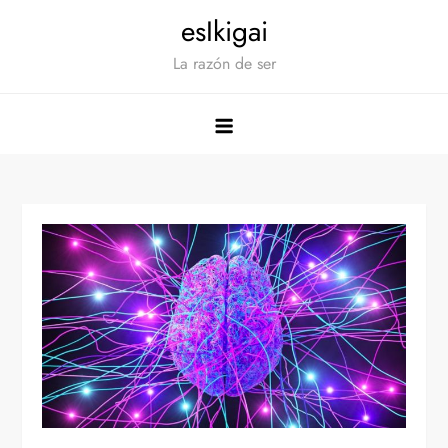
Saltar
esIkigai
al
La razón de ser
contenido