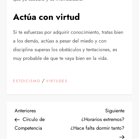
Actúa con virtud
Si te esfuerzas por adquirir conocimiento, tratas bien
a los demás, actúas a pesar del miedo y con
disciplina superas los obstáculos y tentaciones, es
muy probable de que te vaya bien en la vida.
/
ESTOICISMO
VIRTUDES
N
Entrada
Siguien
Anteriores
Siguiente
anterior
entrad
Círculo de
¿Horarios extremos?
a
Competencia
¿Hace falta dormir tanto?