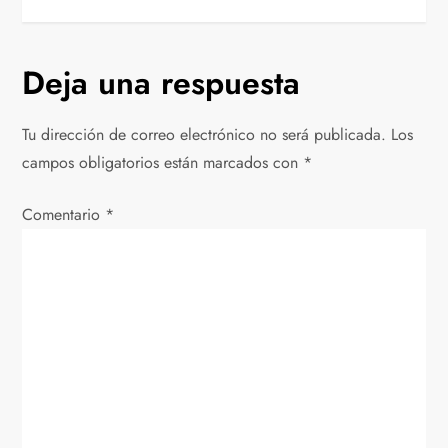
v
e
Deja una respuesta
g
Tu dirección de correo electrónico no será publicada.
Los
a
campos obligatorios están marcados con
*
c
Comentario
*
i
ó
n
d
e