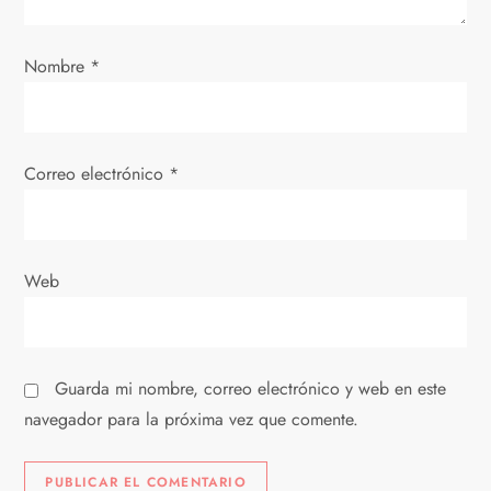
e
Nombre
*
n
t
Correo electrónico
*
r
a
d
Web
a
s
Guarda mi nombre, correo electrónico y web en este
navegador para la próxima vez que comente.