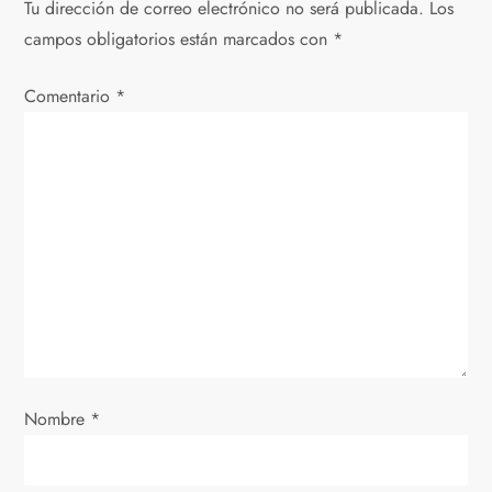
g
Tu dirección de correo electrónico no será publicada.
Los
campos obligatorios están marcados con
*
a
Comentario
c
*
i
ó
n
d
e
e
Nombre
*
n