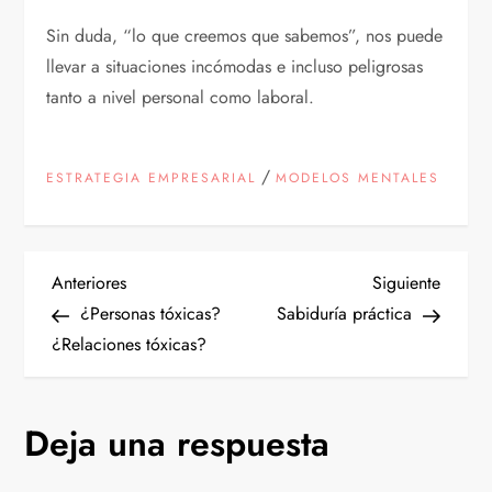
Sin duda, “lo que creemos que sabemos”, nos puede
llevar a situaciones incómodas e incluso peligrosas
tanto a nivel personal como laboral.
/
ESTRATEGIA EMPRESARIAL
MODELOS MENTALES
N
Entrada
Siguien
Anteriores
Siguiente
anterior
entrad
¿Personas tóxicas?
Sabiduría práctica
a
¿Relaciones tóxicas?
v
Deja una respuesta
e