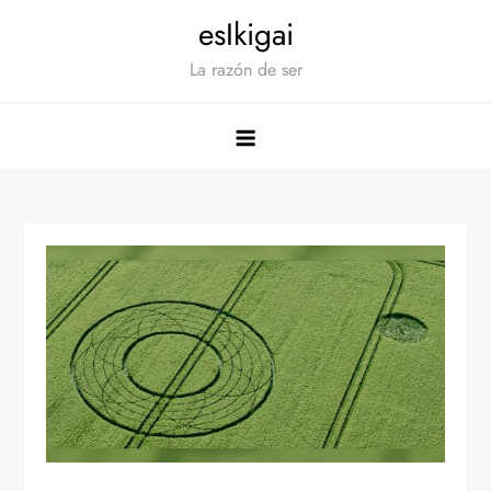
Saltar
esIkigai
al
La razón de ser
contenido