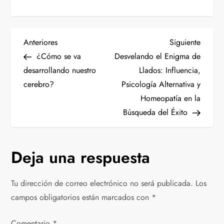
N
Entrada
Siguien
Anteriores
Siguiente
anterior
entrad
¿Cómo se va
Desvelando el Enigma de
a
desarrollando nuestro
Llados: Influencia,
cerebro?
Psicología Alternativa y
v
Homeopatía en la
e
Búsqueda del Éxito
g
Deja una respuesta
a
c
Tu dirección de correo electrónico no será publicada.
Los
campos obligatorios están marcados con
*
i
Comentario
*