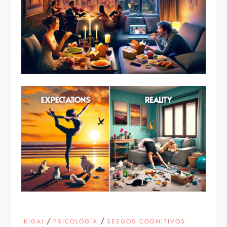
/
/
IKIGAI
PSICOLOGÍA
SESGOS COGNITIVOS