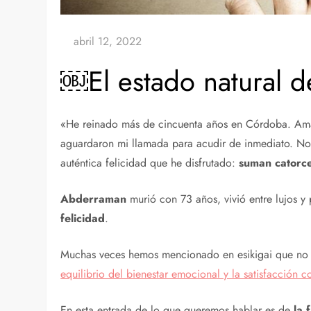
￼El estado natural d
«He reinado más de cincuenta años en Córdoba. Amad
aguardaron mi llamada para acudir de inmediato. No e
auténtica felicidad que he disfrutado:
suman catorc
Abderraman
murió con 73 años, vivió entre lujos y
felicidad
.
Muchas veces hemos mencionado en esikigai que no n
equilibrio del bienestar emocional y la satisfacción c
En esta entrada de lo que queremos hablar es de
la 