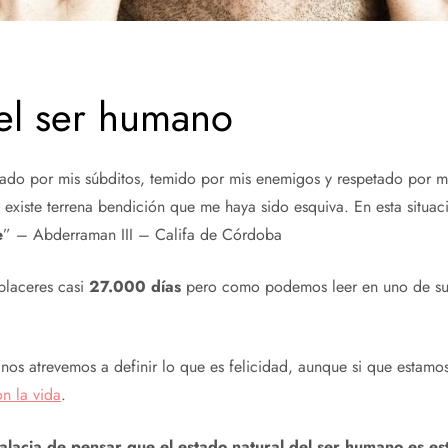
el ser humano
o por mis súbditos, temido por mis enemigos y respetado por mis
xiste terrena bendición que me haya sido esquiva. En esta situac
e
” – Abderraman III – Califa de Córdoba
 placeres casi
27.000 días
pero como podemos leer en uno de sus 
os atrevemos a definir lo que es felicidad, aunque si que estam
on la vida
.
falacia de pensar que el estado natural del ser humano es est