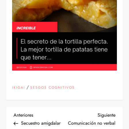
/
IKIGAI
SESGOS COGNITIVOS
N
Entrada
Siguien
Anteriores
Siguiente
anterior
entrad
Secuestro amigdalar
Comunicación no verbal