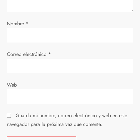
e
e
Nombre
*
n
t
Correo electrónico
*
r
a
Web
d
a
Guarda mi nombre, correo electrónico y web en este
s
navegador para la próxima vez que comente.