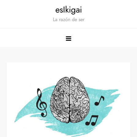
Saltar
esIkigai
al
La razón de ser
contenido