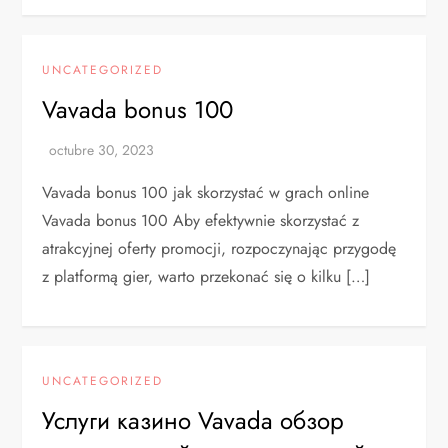
UNCATEGORIZED
Vavada bonus 100
Vavada bonus 100 jak skorzystać w grach online
Vavada bonus 100 Aby efektywnie skorzystać z
atrakcyjnej oferty promocji, rozpoczynając przygodę
z platformą gier, warto przekonać się o kilku […]
UNCATEGORIZED
Услуги казино Vavada обзор