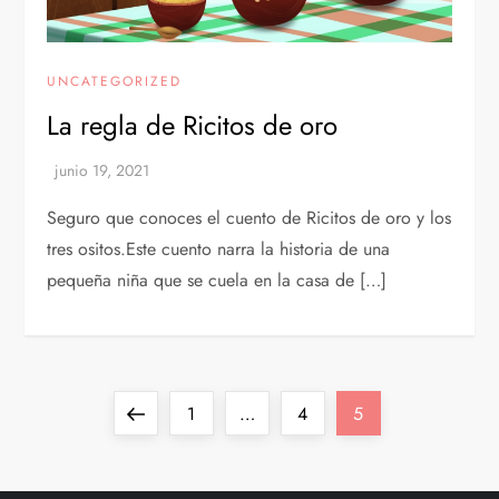
UNCATEGORIZED
La regla de Ricitos de oro
Seguro que conoces el cuento de Ricitos de oro y los
tres ositos.Este cuento narra la historia de una
pequeña niña que se cuela en la casa de […]
P
Página
Página
Página
Página
1
…
4
5
a
anterior