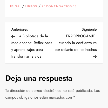
/
/
IKIGAI
LIBROS
RECOMENDACIONES
N
Entrada
Siguien
Anteriores
Siguiente
anterior
entrad
La Biblioteca de la
ERRORROGANTE:
a
Medianoche: Reflexiones
cuando la confianza va
y aprendizajes para
por delante de los hechos
v
transformar la vida
e
g
Deja una respuesta
a
Tu dirección de correo electrónico no será publicada.
Los
c
campos obligatorios están marcados con
*