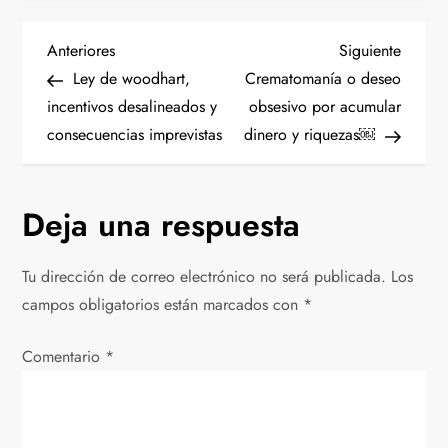
N
Entrada
Siguien
Anteriores
Siguiente
anterior
entrad
Ley de woodhart,
Crematomanía o deseo
a
incentivos desalineados y
obsesivo por acumular
consecuencias imprevistas
dinero y riquezas￼
v
e
Deja una respuesta
g
Tu dirección de correo electrónico no será publicada.
Los
a
campos obligatorios están marcados con
*
c
Comentario
*
i
ó