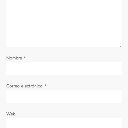
n
d
e
e
Nombre
*
n
t
Correo electrónico
*
r
a
d
Web