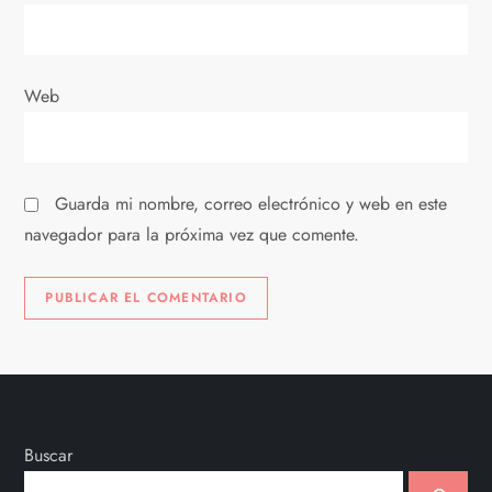
r
a
Web
d
a
Guarda mi nombre, correo electrónico y web en este
s
navegador para la próxima vez que comente.
Buscar