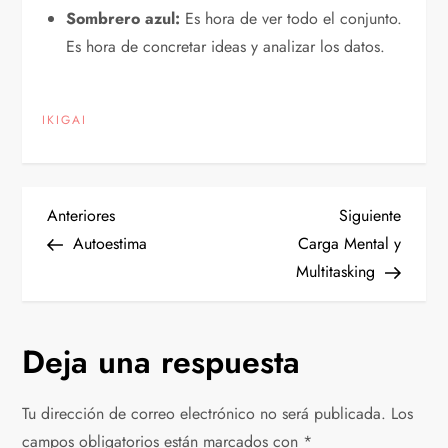
Sombrero azul:
Es hora de ver todo el conjunto.
Es hora de concretar ideas y analizar los datos.
IKIGAI
N
Entrada
Siguien
Anteriores
Siguiente
anterior
entrad
Autoestima
Carga Mental y
a
Multitasking
v
Deja una respuesta
e
g
Tu dirección de correo electrónico no será publicada.
Los
campos obligatorios están marcados con
*