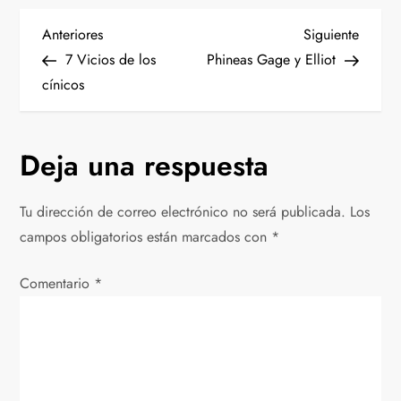
N
Entrada
Siguien
Anteriores
Siguiente
anterior
entrad
7 Vicios de los
Phineas Gage y Elliot
a
cínicos
v
Deja una respuesta
e
g
Tu dirección de correo electrónico no será publicada.
Los
campos obligatorios están marcados con
*
a
Comentario
c
*
i
ó