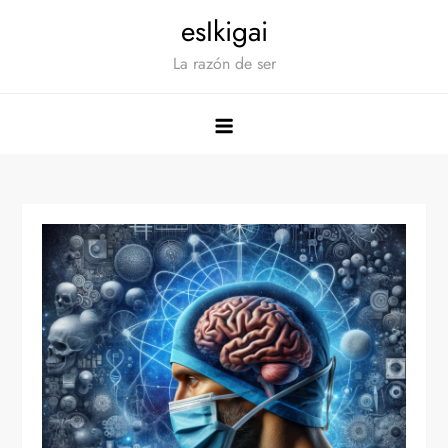
Saltar
esIkigai
al
La razón de ser
contenido