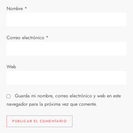
e
Nombre
*
n
t
Correo electrónico
*
r
a
Web
d
a
Guarda mi nombre, correo electrónico y web en este
s
navegador para la próxima vez que comente.