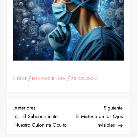
/
/
IKIGAI
NEUROCIENCIA
PSICOLOGÍA
N
Entrada
Siguien
Anteriores
Siguiente
anterior
entrad
El Subconsciente:
El Misterio de los Ojos
a
Nuestro Guionista Oculto
Invisibles