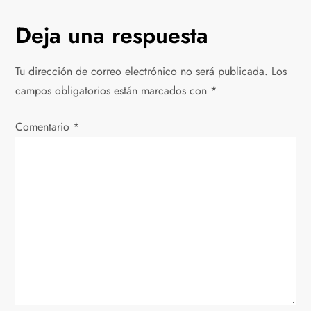
v
Deja una respuesta
e
g
Tu dirección de correo electrónico no será publicada.
Los
campos obligatorios están marcados con
*
a
Comentario
c
*
i
ó
n
d
e